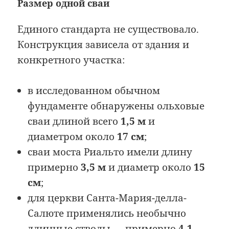
Размер одной сваи
Единого стандарта не существовало.
Конструкция зависела от здания и
конкретного участка:
в исследованном обычном
фундаменте обнаружены ольховые
сваи длиной всего
1,5 м
и
диаметром около
17 см
;
сваи моста Риальто имели длину
примерно
3,5 м
и диаметр около
15
см
;
для церкви Санта-Мария-делла-
Салюте применялись необычно
длинные стволы — примерно
4,1–