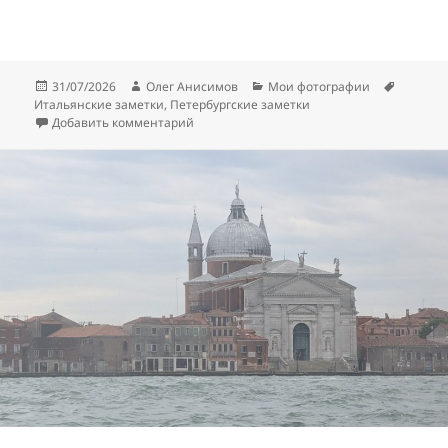
Опубликовано
Автор
Рубрики
Метки
31/07/2026
Олег Анисимов
Мои фотографии
Итальянские заметки
,
Петербургские заметки
к записи Петербург как заменитель Итали
Добавить комментарий