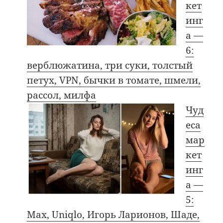
кет
инг
а —
6:
верблюжатина, три суки, толстый
петух, VPN, бычки в томате, шмели,
рассол, милфа
Чуд
еса
мар
кет
инг
а —
5:
Max, Uniqlo, Игорь Ларионов, Шаде,