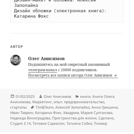
Дизайн-макет и обложка: Алексей 
Запопайко
Дизайн обложки (электронная книга): 
Катарина Фокс
АВТОР
Олег Анисимов
Подпишитесь на мой секретный анонимный
телеграм-канал
с 20000 подписчиков.
Посмотреть все записи автора Олег Анисимов
Опубликовано
Автор
Рубрики
01/02/2025
Олег Анисимов
книги
,
Книги Олега
Анисимова
,
Маркетинг
,
опыт
,
предпринимательство
,
Метки
стартапы
Tim&Team
,
Алексей Запопайко
,
Анна Гришина
,
Иван Таврин
,
Катарина Фокс
,
Квадрим
,
Мария Султанова
,
Надежда Виноградова
,
Пространства для жизни
,
Сделано
,
Студия 3.14
,
Татевик Саркисян
,
Татьяна Собко
,
Тномер