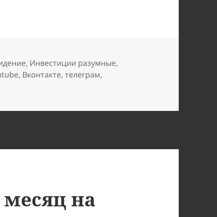
ки
идение
,
Инвестиции разумные
,
utube
,
Вконтакте
,
телеграм
,
в месяц на