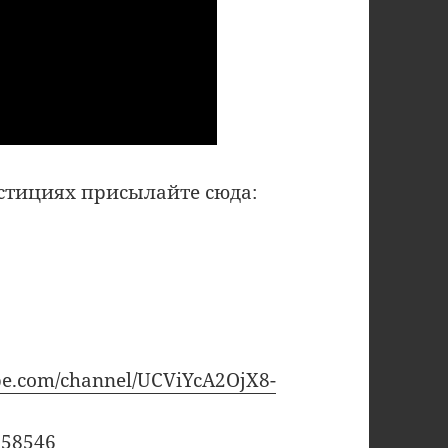
естициях присылайте сюда:
be.com/channel/UCViYcA2OjX8-
658546