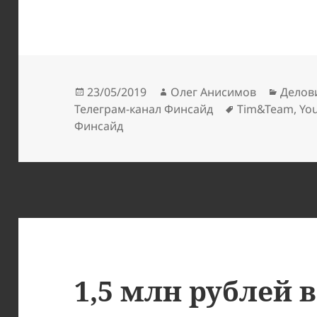
Опубликовано
Автор
Рубри
23/05/2019
Олег Анисимов
Делов
Метки
Телеграм-канал Финсайд
Tim&Team
,
Yo
Финсайд
1,5 млн рублей 