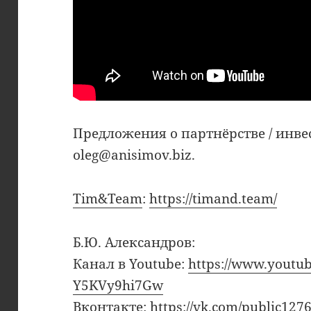
Предложения о партнёрстве / инв
oleg@anisimov.biz.
Tim&Team
:
https://timand.team/
Б.Ю. Александров:
Канал в Youtube:
https://www.youtu
Y5KVy9hi7Gw
Вконтакте:
https://vk.com/public127