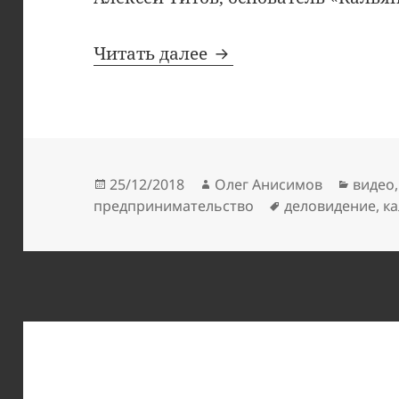
1,5 млн рублей в мес
Читать далее
Опубликовано
Автор
Рубри
25/12/2018
Олег Анисимов
видео
Метки
предпринимательство
деловидение
,
к