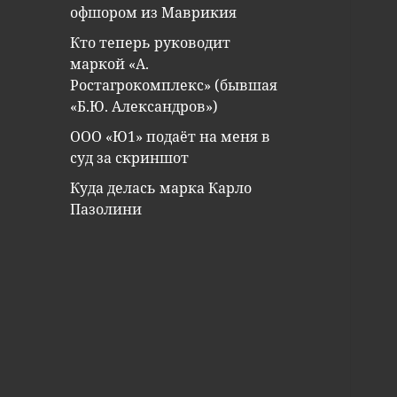
офшором из Маврикия
Кто теперь руководит
маркой «А.
Ростагрокомплекс» (бывшая
«Б.Ю. Александров»)
ООО «Ю1» подаёт на меня в
суд за скриншот
Куда делась марка Карло
Пазолини