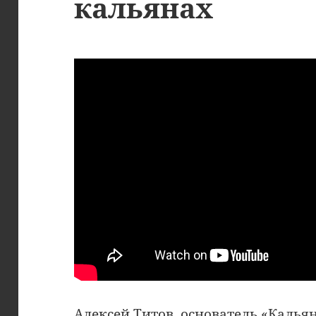
кальянах
Алексей Титов, основатель «Кальян