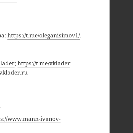
ва:
https://t.me/oleganisimov1/
.
klader
;
https://t.me/vklader
;
vklader.ru
/
ps://www.mann-ivanov-