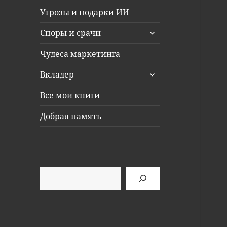
Угрозы и подарки ИИ
раскрыть
Споры и срачи
дочернее
меню
Чудеса маркетинга
раскрыть
Вкладер
дочернее
меню
Все мои книги
Добрая память
Поиск