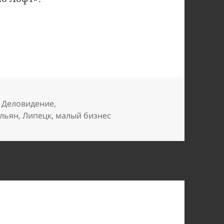
яц на кальянах
ки
,
Деловидение
,
альян
,
Липецк
,
малый бизнес