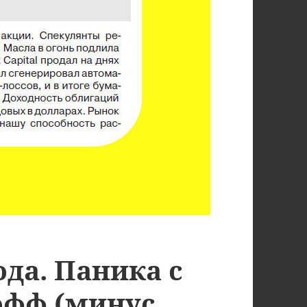
ода. Паника с
офф (минус