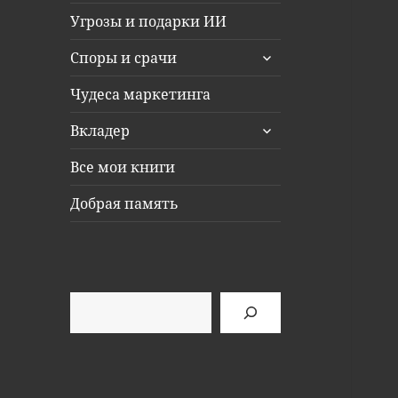
Угрозы и подарки ИИ
раскрыть
Споры и срачи
дочернее
меню
Чудеса маркетинга
раскрыть
Вкладер
дочернее
меню
Все мои книги
Добрая память
Поиск