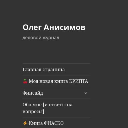
Олег Анисимов
деловой журнал
Главная страница
Моя новая книга КРИПТА
раскрыть
Финсайд
дочернее
меню
Обо мне [и ответы на
вопросы]
Книга ФИАСКО