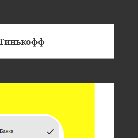
 Тинькофф