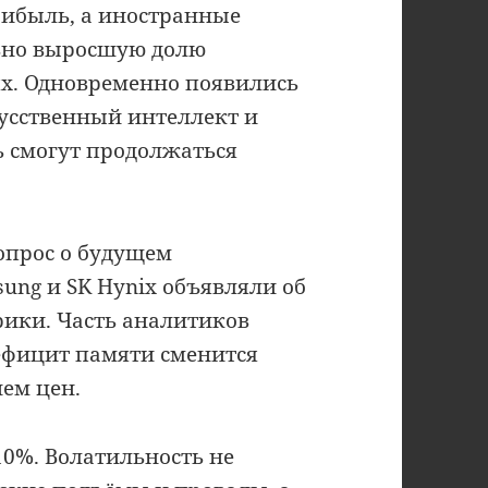
рибыль, а иностранные
ьно выросшую долю
ях. Одновременно появились
кусственный интеллект и
ь смогут продолжаться
опрос о будущем
ung и SK Hynix объявляли об
ики. Часть аналитиков
дефицит памяти сменится
ем цен.
10%. Волатильность не