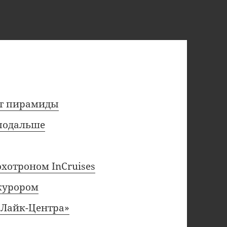
ут пирамиды
 подальше
охотроном InCruises
курором
«Лайк-Центра»