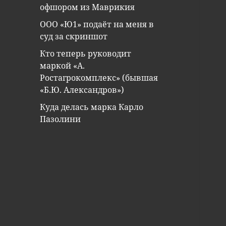
офшором из Маврикия
ООО «Ю1» подаёт на меня в
суд за скриншот
Кто теперь руководит
маркой «А.
Ростагрокомплекс» (бывшая
«Б.Ю. Александров»)
Куда делась марка Карло
Пазолини