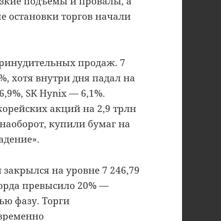
зкие подъёмы и провалы, а
е остановки торгов начали
принудительных продаж. 7
%, хотя внутри дня падал на
6,9%, SK Hynix — 6,1%.
орейских акций на 2,9 трлн
 наоборот, купили бумаг на
адение».
 закрылся на уровне 7 246,79
корда превысило 20% —
ю фазу. Торги
временно