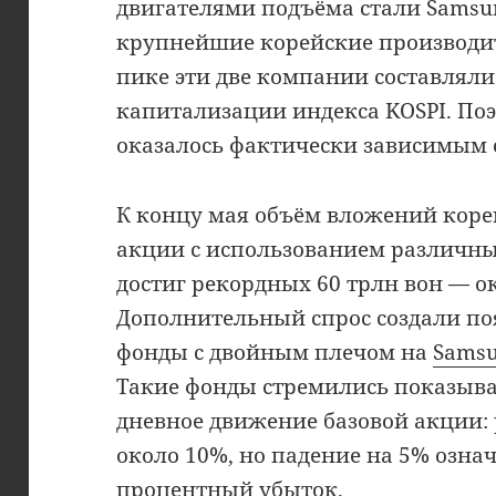
двигателями подъёма стали Samsung
крупнейшие корейские производи
пике эти две компании составлял
капитализации индекса KOSPI. По
оказалось фактически зависимым 
К концу мая объём вложений коре
акции с использованием различны
достиг рекордных 60 трлн вон — о
Дополнительный спрос создали п
фонды с двойным плечом на
Samsu
Такие фонды стремились показыв
дневное движение базовой акции: 
около 10%, но падение на 5% озна
процентный убыток.