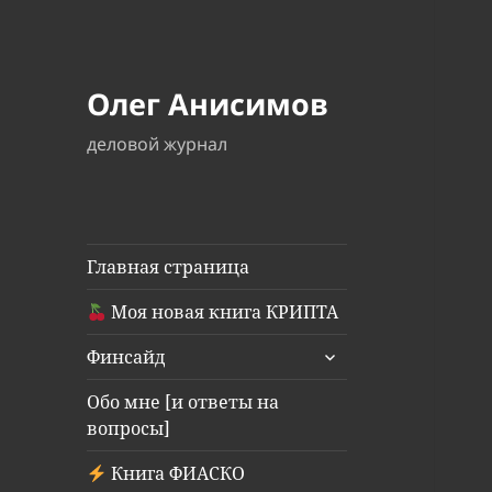
Олег Анисимов
деловой журнал
Главная страница
Моя новая книга КРИПТА
раскрыть
Финсайд
дочернее
меню
Обо мне [и ответы на
вопросы]
Книга ФИАСКО