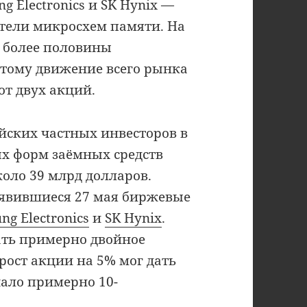
 Electronics и SK Hynix —
тели микросхем памяти. На
и более половины
этому движение всего рынка
от двух акций.
йских частных инвесторов в
х форм заёмных средств
коло 39 млрд долларов.
оявившиеся 27 мая биржевые
ng Electronics
и
SK Hynix
.
ать примерно двойное
рост акции на 5% мог дать
чало примерно 10-