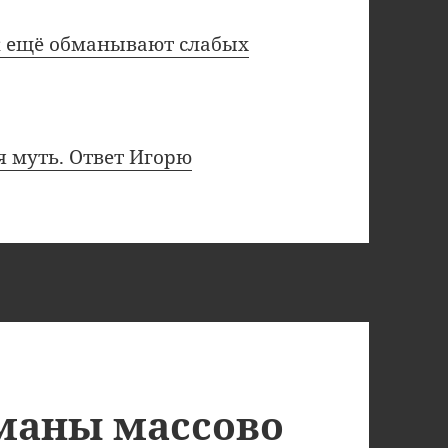
к ещё обманывают слабых
я муть. Ответ Игорю
маны массово