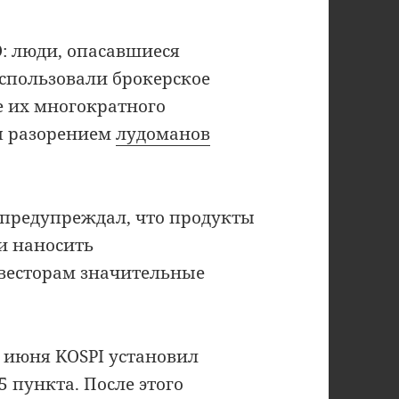
: люди, опасавшиеся
использовали брокерское
е их многократного
я разорением
лудоманов
 предупреждал, что продукты
 и наносить
весторам значительные
2 июня KOSPI установил
5 пункта. После этого