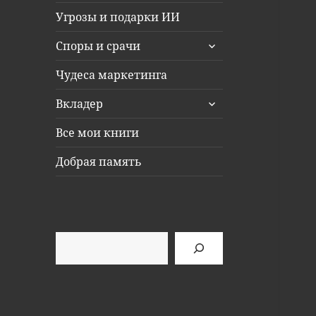
Угрозы и подарки ИИ
раскрыть
Споры и срачи
дочернее
меню
Чудеса маркетинга
раскрыть
Вкладер
дочернее
меню
Все мои книги
Добрая память
Поиск