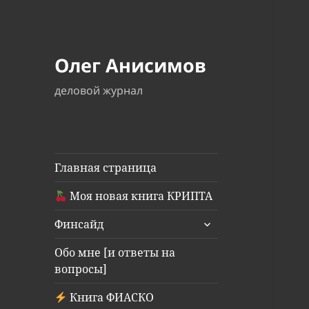
Олег Анисимов
деловой журнал
Главная страница
Моя новая книга КРИПТА
раскрыть
Финсайд
дочернее
меню
Обо мне [и ответы на
вопросы]
Книга ФИАСКО