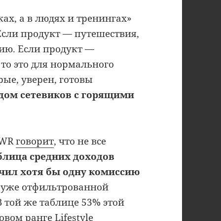
ах, а в людях и тренингах»
 Если продукт — путешествия,
ию. Если продукт —
то это для нормального
рые, уверен, готовы
ядом сетевиков с горящими
MWR
говорит
, что не все
блица средних доходов
учил хотя бы одну комиссию
о уже отфильтрованной
В той же таблице 53% этой
вом ранге Lifestyle