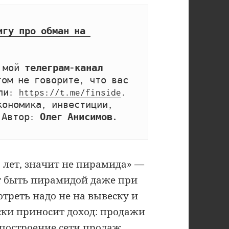
игу про обман на 
 мой 
телеграм-канал 
том не говорите, что вас 
ли: 
https://t.me/finside
. 
ономика, инвестиции, 
 Автор: 
Олег Анисимов.
 лет, значит не пирамида» —
т быть пирамидой даже при
отреть надо не на вывеску и
чески приносит доход: продажи
построение сети продаж.