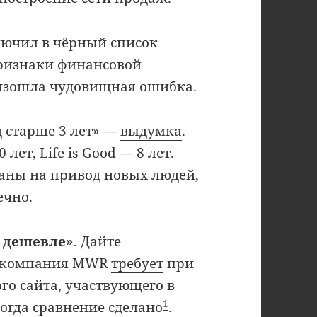
лючил
в чёрный список
признаки финансовой
изошла чудовищная ошибка.
д старше 3 лет» —
выдумка
.
 лет, Life is Good — 8 лет.
заны на привод новых людей,
ечно.
а дешевле»
. Дайте
ма компания MWR
требует
при
го сайта, участвующего в
1
когда сравнение сделано
.