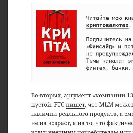
Читайте мою 
кн
криптовалютах
.

Подпишитесь на
«Финсайд»
 и по
не предупрежда
Темы канала: эк
финтех, банки.
Во-вторых, аргумент «компании 13
пустой. FTC
пишет
, что MLM може
наличии реального продукта, а см
не на возраст, а на то, что факти
услуг внешним потребителям или 