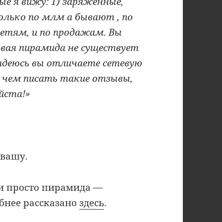
ые я вижу: 1) заряженные,
олько по млм а бывают , по
цсетям, и по продажам. Вы
овая пирамида не существует
надеюсь вы отличаете сетевую
 чем писать такие отзывы,
йста!»
 вашу.
и просто пирамида —
бнее рассказано
здесь
.