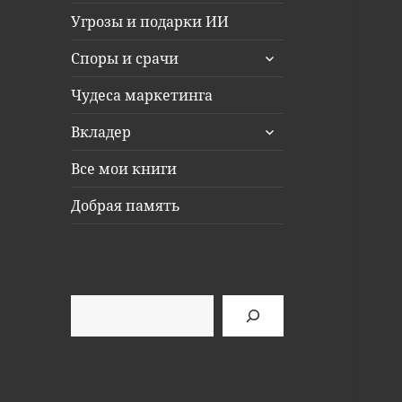
Угрозы и подарки ИИ
раскрыть
Споры и срачи
дочернее
меню
Чудеса маркетинга
раскрыть
Вкладер
дочернее
меню
Все мои книги
Добрая память
Поиск