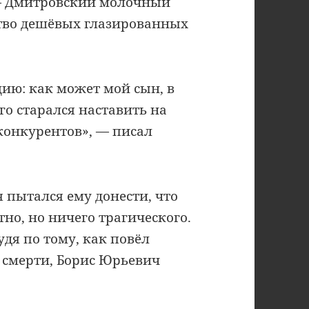
— Дмитровский молочный
ство дешёвых глазированных
цию: как может мой сын, в
го старался наставить на
конкурентов», — писал
 пытался ему донести, что
тно, но ничего трагического.
удя по тому, как повёл
 смерти, Борис Юрьевич