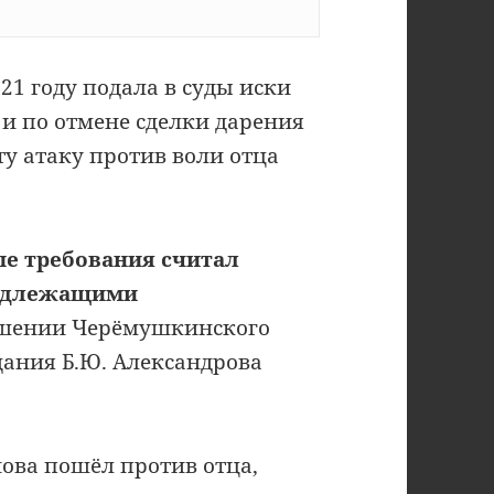
21 году подала в суды иски
и по отмене сделки дарения
ту атаку против воли отца
ые требования считал
подлежащими
шении Черёмушкинского
щания Б.Ю. Александрова
нова пошёл против отца,