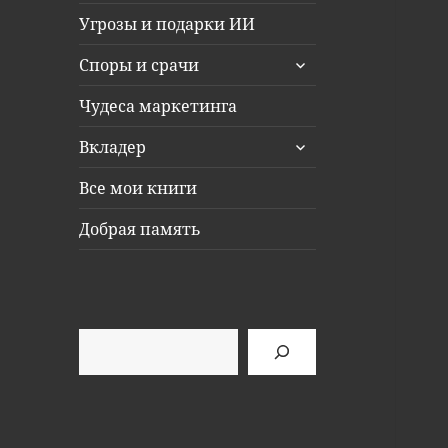
Угрозы и подарки ИИ
раскрыть
Споры и срачи
дочернее
меню
Чудеса маркетинга
раскрыть
Вкладер
дочернее
меню
Все мои книги
Добрая память
Поиск