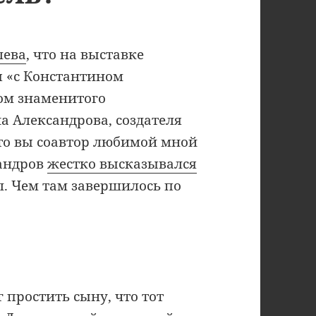
лева
, что на выставке
я «с Константином
ом знаменитого
 Александрова, создателя
то вы соавтор любимой мной
сандров
жестко высказывался
ал. Чем там завершилось по
 простить сыну, что тот