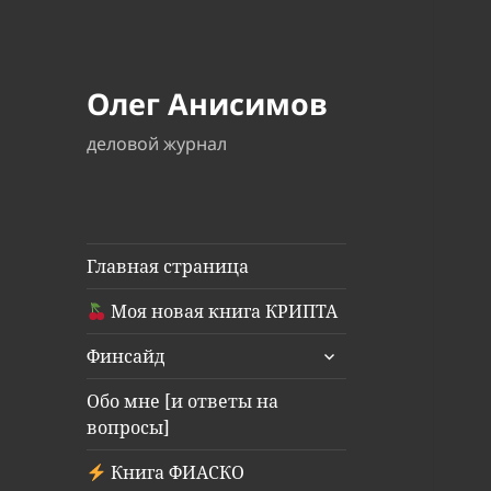
Олег Анисимов
деловой журнал
Главная страница
Моя новая книга КРИПТА
раскрыть
Финсайд
дочернее
меню
Обо мне [и ответы на
вопросы]
Книга ФИАСКО