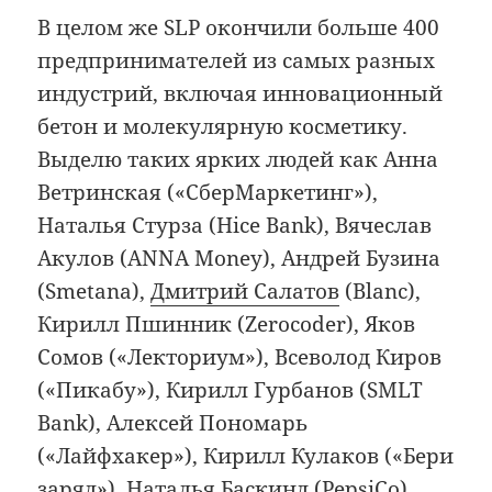
В целом же SLP окончили больше 400
предпринимателей из самых разных
индустрий, включая инновационный
бетон и молекулярную косметику.
Выделю таких ярких людей как Анна
Ветринская («СберМаркетинг»),
Наталья Стурза (Hice Bank), Вячеслав
Акулов (ANNA Money), Андрей Бузина
(Smetana),
Дмитрий Салатов
(Blanc),
Кирилл Пшинник (Zerocoder), Яков
Сомов («Лекториум»), Всеволод Киров
(«Пикабу»), Кирилл Гурбанов (SMLT
Bank), Алексей Пономарь
(«Лайфхакер»), Кирилл Кулаков («Бери
заряд»), Наталья Баскинд (PepsiCo),