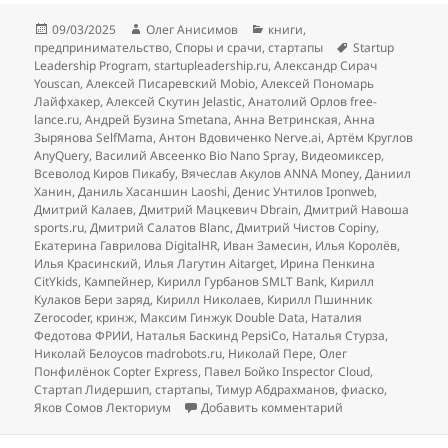
Опубликовано
Автор
Рубрики
09/03/2025
Олег Анисимов
книги
,
Метки
предпринимательство
,
Споры и срачи
,
стартапы
Startup
Leadership Program
,
startupleadership.ru
,
Александр Сирач
Youscan
,
Алексей Писаревский Mobio
,
Алексей Пономарь
Лайфхакер
,
Алексей Скутин Jelastic
,
Анатолий Орлов free-
lance.ru
,
Андрей Бузина Smetana
,
Анна Ветринская
,
Анна
Зырянова SelfMama
,
Антон Вдовиченко Nerve.ai
,
Артём Круглов
AnyQuery
,
Василий Авсеенко Bio Nano Spray
,
Видеомиксер
,
Всеволод Киров Пикабу
,
Вячеслав Акулов ANNA Money
,
Даниил
Ханин
,
Даниль Хасаншин Laoshi
,
Денис Унтилов Iponweb
,
Дмитрий Калаев
,
Дмитрий Мацкевич Dbrain
,
Дмитрий Навоша
sports.ru
,
Дмитрий Салатов Blanc
,
Дмитрий Чистов Copiny
,
Екатерина Гаврилова DigitalHR
,
Иван Замесин
,
Илья Королёв
,
Илья Красинский
,
Илья Лагутин Aitarget
,
Ирина Пенкина
CitYkids
,
Кампейнер
,
Кирилл Гурбанов SMLT Bank
,
Кирилл
Кулаков Бери заряд
,
Кирилл Николаев
,
Кирилл Пшинник
Zerocoder
,
кринж
,
Максим Гинжук Double Data
,
Наталия
Федотова ФРИИ
,
Наталья Баскинд PepsiCo
,
Наталья Стурза
,
Николай Белоусов madrobots.ru
,
Николай Пере
,
Олег
Понфилёнок Copter Express
,
Павел Бойко Inspector Cloud
,
Стартап Лидершип
,
стартапы
,
Тимур Абдрахманов
,
фиаско
,
к записи Ответ н
Яков Сомов Лекториум
Добавить комментарий