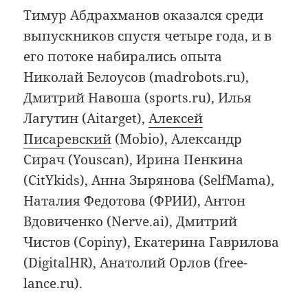
Тимур Абдрахманов оказался среди
выпускников спустя четыре года, и в
его потоке набирались опыта
Николай Белоусов (madrobots.ru),
Дмитрий Навоша (sports.ru), Илья
Лагутин (Aitarget),
Алексей
Писаревский
(Mobio), Александр
Сирач (Youscan), Ирина Пенкина
(CitYkids), Анна Зырянова (SelfMama),
Наталия Федотова (ФРИИ), Антон
Вдовиченко (Nerve.ai), Дмитрий
Чистов (Copiny), Екатерина Гаврилова
(DigitalHR), Анатолий Орлов (free-
lance.ru).