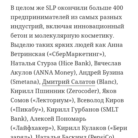
В целом же SLP окончили больше 400
предпринимателей из самых разных
индустрий, включая инновационный
бетон и молекулярную косметику.
Выделю таких ярких людей как Анна
Ветринская («СберМаркетинг»),
Наталья Стурза (Hice Bank), Вячеслав
Акулов (ANNA Money), Андрей Бузина
(Smetana),
Дмитрий Салатов
(Blanc),
Кирилл Пшинник (Zerocoder), Яков
Сомов («Лекториум»), Всеволод Киров
(«Пикабу»), Кирилл Гурбанов (SMLT
Bank), Алексей Пономарь
(«Лайфхакер»), Кирилл Кулаков («Бери
заряд»), Наталья Баскинд (PepsiCo),