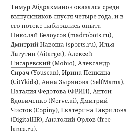
Тимур Абдрахманов оказался среди
выпускников спустя четыре года, и в
его потоке набирались опыта
Николай Белоусов (madrobots.ru),
Дмитрий Навоша (sports.ru), Илья
Лагутин (Aitarget),
Алексей
Писаревский
(Mobio), Александр
Сирач (Youscan), Ирина Пенкина
(CitYkids), Анна Зырянова (SelfMama),
Наталия Федотова (ФРИИ), Антон
Вдовиченко (Nerve.ai), Дмитрий
Чистов (Copiny), Екатерина Гаврилова
(DigitalHR), Анатолий Орлов (free-
lance.ru).