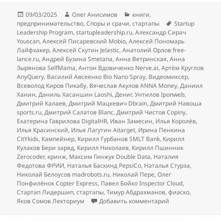
Опубликовано
Автор
Рубрики
09/03/2025
Олег Анисимов
книги
,
Метки
предпринимательство
,
Споры и срачи
,
стартапы
Startup
Leadership Program
,
startupleadership.ru
,
Александр Сирач
Youscan
,
Алексей Писаревский Mobio
,
Алексей Пономарь
Лайфхакер
,
Алексей Скутин Jelastic
,
Анатолий Орлов free-
lance.ru
,
Андрей Бузина Smetana
,
Анна Ветринская
,
Анна
Зырянова SelfMama
,
Антон Вдовиченко Nerve.ai
,
Артём Круглов
AnyQuery
,
Василий Авсеенко Bio Nano Spray
,
Видеомиксер
,
Всеволод Киров Пикабу
,
Вячеслав Акулов ANNA Money
,
Даниил
Ханин
,
Даниль Хасаншин Laoshi
,
Денис Унтилов Iponweb
,
Дмитрий Калаев
,
Дмитрий Мацкевич Dbrain
,
Дмитрий Навоша
sports.ru
,
Дмитрий Салатов Blanc
,
Дмитрий Чистов Copiny
,
Екатерина Гаврилова DigitalHR
,
Иван Замесин
,
Илья Королёв
,
Илья Красинский
,
Илья Лагутин Aitarget
,
Ирина Пенкина
CitYkids
,
Кампейнер
,
Кирилл Гурбанов SMLT Bank
,
Кирилл
Кулаков Бери заряд
,
Кирилл Николаев
,
Кирилл Пшинник
Zerocoder
,
кринж
,
Максим Гинжук Double Data
,
Наталия
Федотова ФРИИ
,
Наталья Баскинд PepsiCo
,
Наталья Стурза
,
Николай Белоусов madrobots.ru
,
Николай Пере
,
Олег
Понфилёнок Copter Express
,
Павел Бойко Inspector Cloud
,
Стартап Лидершип
,
стартапы
,
Тимур Абдрахманов
,
фиаско
,
к записи Ответ н
Яков Сомов Лекториум
Добавить комментарий