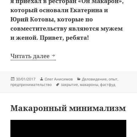
я приехал в ресторан «Он Макарон»,
который основали Екатерина и
Юрий Котовы, которые по
совместительству являются мужем
и женой. Привет, ребята!
Макаронный фастфуд закры
Читать далее
Опубликовано
Автор
Рубрики
30/01/2017
Олег Анисимов
Деловидение
,
опыт
,
Метки
предпринимательство
закрытие
,
макароны
,
фастфуд
Макаронный минимализм