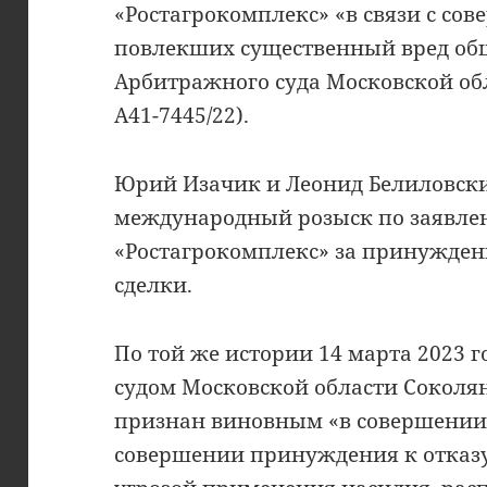
«Ростагрокомплекс» «в связи с со
повлекших существенный вред об
Арбитражного суда Московской обл
А41-7445/22).
Юрий Изачик и Леонид Белиловски
международный розыск по заявл
«Ростагрокомплекс» за принужден
сделки.
По той же истории 14 марта 2023
судом Московской области Соколя
признан виновным «в совершении 
совершении принуждения к отказу