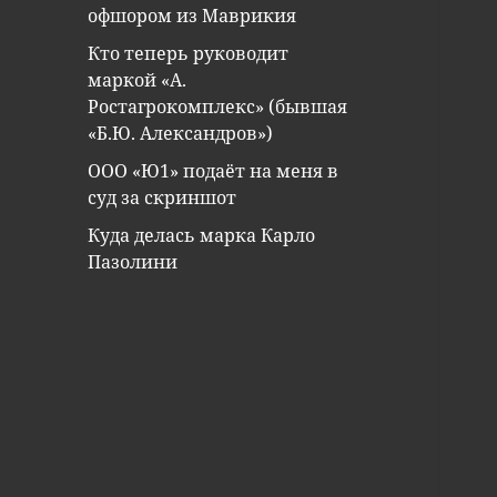
офшором из Маврикия
Кто теперь руководит
маркой «А.
Ростагрокомплекс» (бывшая
«Б.Ю. Александров»)
ООО «Ю1» подаёт на меня в
суд за скриншот
Куда делась марка Карло
Пазолини