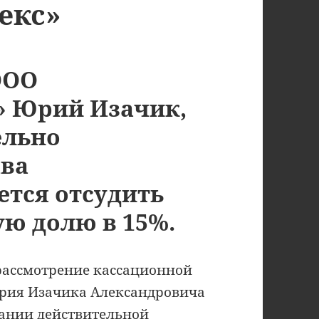
екс»
ООО
» Юрий Изачик,
ельно
ава
ется отсудить
ую долю в 15%.
 рассмотрение кассационной
рия Изачика Александровича
кании действительной