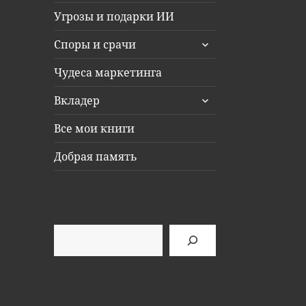
Угрозы и подарки ИИ
раскрыть
Споры и срачи
дочернее
меню
Чудеса маркетинга
раскрыть
Вкладер
дочернее
меню
Все мои книги
Добрая память
Поиск