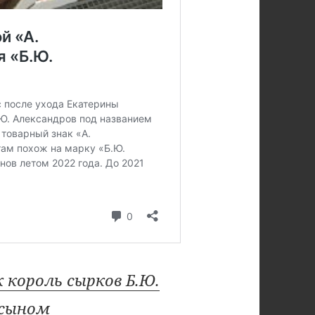
 король сырков Б.Ю.
 сыном