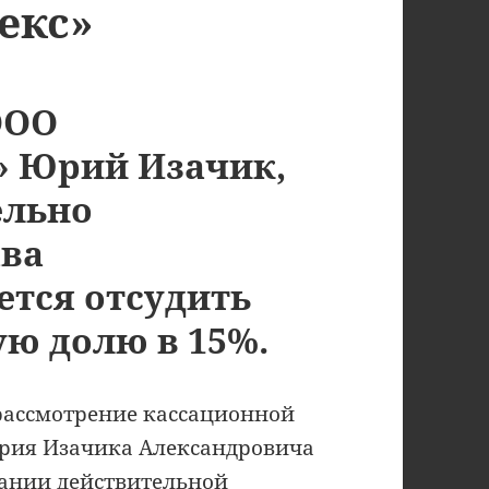
екс»
ООО
» Юрий Изачик,
ельно
ава
ется отсудить
ую долю в 15%.
 рассмотрение кассационной
рия Изачика Александровича
кании действительной