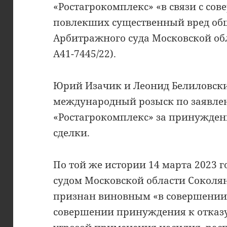
«Ростагрокомплекс» «в связи с со
повлекших существенный вред об
Арбитражного суда Московской обл
А41-7445/22).
Юрий Изачик и Леонид Белиловски
международный розыск по заявл
«Ростагрокомплекс» за принужден
сделки.
По той же истории 14 марта 2023
судом Московской области Соколя
признан виновным «в совершении 
совершении принуждения к отказу