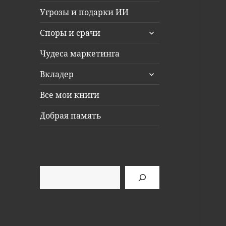
Угрозы и подарки ИИ
раскрыть
Споры и срачи
дочернее
меню
Чудеса маркетинга
раскрыть
Вкладер
дочернее
меню
Все мои книги
Добрая память
Поиск