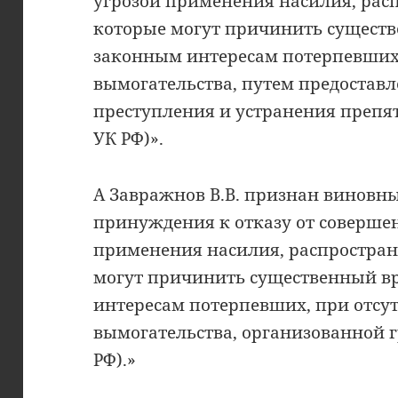
угрозой применения насилия, рас
которые могут причинить существ
законным интересам потерпевших,
вымогательства, путем предоставл
преступления и устранения препятств
УК РФ)».
А Завражнов В.В. признан виновн
принуждения к отказу от совершен
применения насилия, распростран
могут причинить существенный в
интересам потерпевших, при отсу
вымогательства, организованной гру
РФ).»