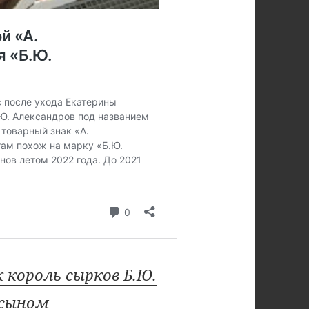
 король сырков Б.Ю.
 сыном