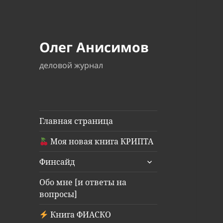
Олег Анисимов
деловой журнал
Главная страница
Моя новая книга КРИПТА
раскрыть
Финсайд
дочернее
меню
Обо мне [и ответы на
вопросы]
Книга ФИАСКО