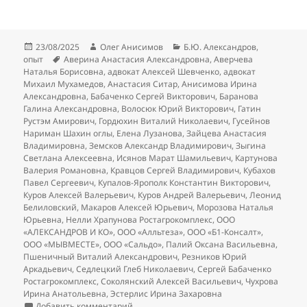
Опубликовано
Автор
Рубрики
23/08/2025
Олег Анисимов
Б.Ю. Александров
,
Метки
опыт
Аверина Анастасия Александровна
,
Аверчева
Наталья Борисовна
,
адвокат Алексей Шевченко
,
адвокат
Михаил Мухамедов
,
Анастасия Ситар
,
Анисимова Ирина
Александровна
,
Бабаченко Сергей Викторович
,
Баранова
Галина Александровна
,
Волосюк Юрий Викторович
,
Гатин
Рустэм Амирович
,
Гордюхин Виталий Николаевич
,
Гусейнов
Нариман Шахин оглы
,
Елена Лузанова
,
Зайцева Анастасия
Владимировна
,
Земсков Александр Владимирович
,
Зыгина
Светлана Алексеевна
,
Исянов Марат Шамильевич
,
Картунова
Валерия Романовна
,
Кравцов Сергей Владимирович
,
Кубахов
Павел Сергеевич
,
Купалов-Ярополк Константин Викторович
,
Куров Алексей Валерьевич
,
Куров Андрей Валерьевич
,
Леонид
Белиловский
,
Макаров Алексей Юрьевич
,
Морозова Наталья
Юрьевна
,
Нелли Храпунова Ростагрокомплекс
,
ООО
«АЛЕКСАНДРОВ И КО»
,
ООО «Алльтеза»
,
ООО «Б1-Консалт»
,
ООО «МЫВМЕСТЕ»
,
ООО «Сальдо»
,
Палий Оксана Васильевна
,
Пшеничный Виталий Александрович
,
Резников Юрий
Аркадьевич
,
Седлецкий Глеб Николаевич
,
Сергей Бабаченко
Ростагрокомплекс
,
Соколянский Алексей Васильевич
,
Чухрова
Ирина Анатольевна
,
Эстерлис Ирина Захаровна
к записи Юрий Изачик хочет 402 млн рубл
Добавить комментарий