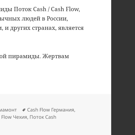
ы Поток Cash / Cash Flow,
ычных людей в России,
 и других странах, является
этой пирамиды. Жертвам
ки
Метки
 мамонт
Cash Flow Германия
,
 Flow Чехия
,
Поток Cash
с адептом пирамиды Поток Cash / Cash Flow