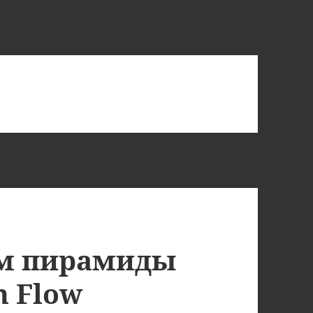
ом пирамиды
h Flow