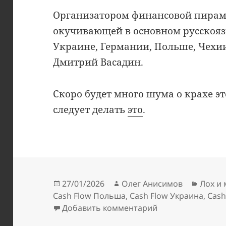
Организатором финансовой пирамид
окучивающей в основном русскояз
Украине, Германии, Польше, Чехии,
Дмитрий Васадин.
Скоро будет много шума о крахе 
следует делать
это
.
Опубликовано
Автор
Рубри
27/01/2026
Олег Анисимов
Лох и
Cash Flow Польша
,
Cash Flow Украина
,
Cash
к записи Диалог 
Добавить комментарий