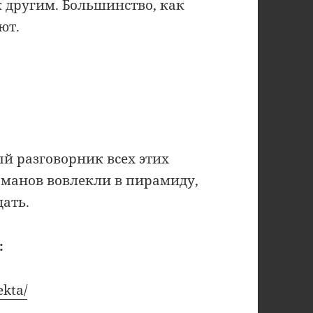
к другим. Большинство, как
ют.
й разговорник всех этих
манов вовлекли в пирамиду,
ать.
:
ekta/