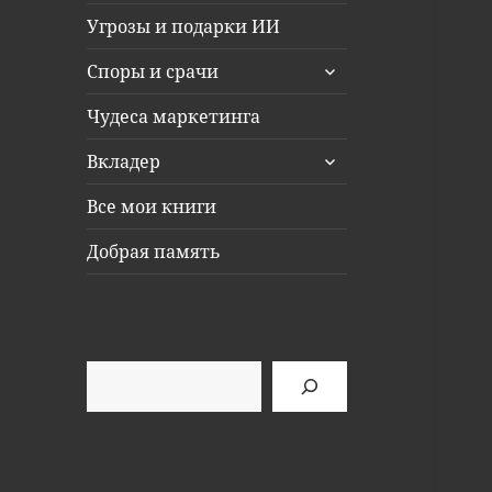
Угрозы и подарки ИИ
раскрыть
Споры и срачи
дочернее
меню
Чудеса маркетинга
раскрыть
Вкладер
дочернее
меню
Все мои книги
Добрая память
Поиск