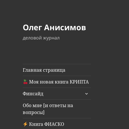
Олег Анисимов
деловой журнал
Главная страница
Моя новая книга КРИПТА
раскрыть
Финсайд
дочернее
меню
Обо мне [и ответы на
вопросы]
Книга ФИАСКО