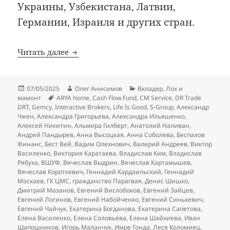
Украины, Узбекистана, Латвии,
Германии, Израиля и других стран.
ЦБ и Набойченко душат жулика Василенк
Читать далее
Опубликовано
Автор
Рубрики
07/05/2025
Олег Анисимов
Вкладер
,
Лох и
Метки
мамонт
ARYA home
,
Cash Flow Fund
,
CM Service
,
DR Trade
DRT
,
Gemcy
,
Interactive Brokers
,
Life Is Good
,
S-Group
,
Александр
Чжен
,
Александра Григорьева
,
Александра Ильяшенко
,
Алексей Никитин
,
Альмира Гилберт
,
Анатолий Наливан
,
Андрей Пандырев
,
Анна Высоцкая
,
Анна Соболева
,
Беспалов
Финанс
,
Бест Вей
,
Вадим Олехнович
,
Валерий Андреев
,
Виктор
Василенко
,
Виктория Каратаева
,
Владислав Ким
,
Владислав
Рябуха
,
ВШУФ
,
Вячеслав Выдрин
,
Вячеслав Картамышев
,
Вячеслав Короткевич
,
Геннадий Кардаильский
,
Геннадий
Москаев
,
ГК ЦМС
,
гражданство Парагвая
,
Денис Шишко
,
Дмитрий Мазанов
,
Евгений Вислобоков
,
Евгений Зайцев
,
Евгений Логинов
,
Евгений Набойченко
,
Евгений Синькевич
,
Евгений Чайчук
,
Екатерина Богданова
,
Екатерина Сапетова
,
Елена Василенко
,
Елена Соловьёва
,
Елена Шайхиева
,
Иван
Шапошников
,
Игорь Маланчук
,
Имре Гонда
,
Леся Коломиец
,