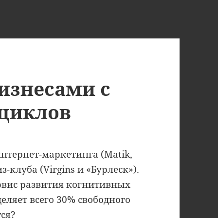
изнесами с
циклов
интернет-маркетинга (Matik,
з-клуба (Virgins и «Бурлеск»).
ервис развития когнитивных
деляет всего 30% свободного
тся?