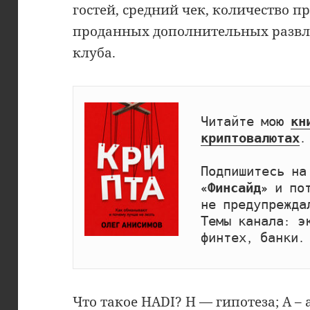
гостей, средний чек, количество п
проданных дополнительных развл
клуба.
Читайте мою 
кн
криптовалютах
.

Подпишитесь на
«Финсайд»
 и по
не предупрежда
Темы канала: эк
финтех, банки.
Что такое HADI? H — гипотеза; A – a