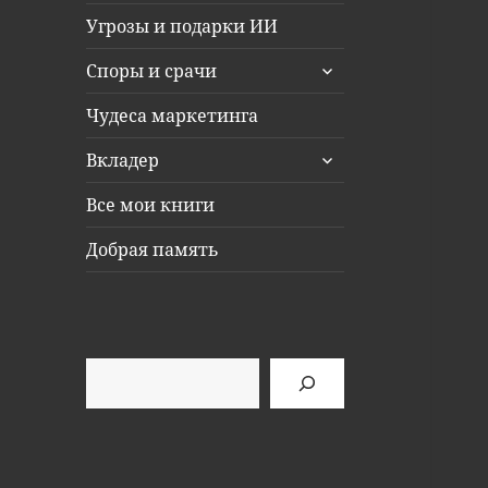
Угрозы и подарки ИИ
раскрыть
Споры и срачи
дочернее
меню
Чудеса маркетинга
раскрыть
Вкладер
дочернее
меню
Все мои книги
Добрая память
Поиск