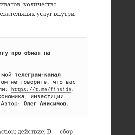
риватов, количество
екательных услуг внутри
игу про обман на 
 мой 
телеграм-канал 
том не говорите, что вас 
ли: 
https://t.me/finside
. 
ономика, инвестиции, 
 Автор: 
Олег Анисимов.
ction; действие; D — сбор