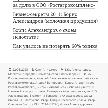
за долю в ООО «Ростагрокомплекс»
Бизнес-секреты 2011: Борис
Александров (молочная продукция)
Борис Александров о своём
недостатке
Как удалось не потерять 60% рынка
Опубликовано
Автор
Рубрики
22/08/2025
Олег Анисимов
Б.Ю. Александров
,
Метки
Маркетинг
,
предпринимательство
,
Споры и срачи
«А.
Ростагрокомплекс»
,
Алексей Валерьевич Куров
,
Алексей Куров
Ростагрокомплекс
,
Андрей Валерьевич Куров
,
Андрей Куров
Ростагрокомплекс
,
Дмитрий Анатольевич Ивакин
,
Дмитрий
Ивакин Ростагрокомплекс
,
Екатерина Александрова дочь Б.Ю.
Александрова
,
Екатерина Борисовна Александрова
,
завод
имени В.П. Пастухова
,
Игорь Грицко Ростагрокомплекс
,
Игорь
Олегович Грицко
,
ИНН 7714485226
,
Ирина Александровна