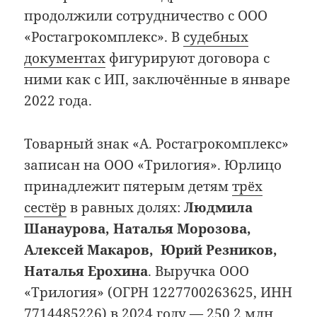
продолжили сотрудничество с ООО
«Ростагрокомплекс». В
судебных
документах
фигурируют договора с
ними как с ИП, заключённые в январе
2022 года.
Товарный знак «А. Ростагрокомплекс»
записан на ООО «Трилогия». Юрлицо
принадлежит пятерым детям
трёх
сестёр
в равных долях:
Людмила
Шанаурова, Наталья Морозова,
Алексей Макаров, Юрий Резников,
Наталья Ерохина
. Выручка ООО
«Трилогия» (ОГРН 1227700263625, ИНН
7714485226) в 2024 году — 250,2 млн