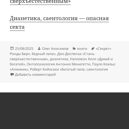
сверхъестественным»
Дианетика, саентология — опасная
секта
Опубликовано
Автор
Рубрики
Метки
25/08/2025
Олег Анисимов
книги
«Секрет»
Ронды Берн
,
бедный папа»
,
Джо Диспенза «Стань
сверхъестественным»
,
дианетика
,
Наполеон Хилл «Думай и
богатей»
,
Онтопсихология Антонио Менегетти
,
Пауло Коэльо
«Алхимик»
,
Роберт Кийосаки «Богатый папа
,
саентология
к записи 14 мотивационных книг, вводящ
Добавить комментарий