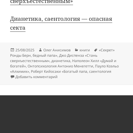
сверхъестественным»
Дианетика, саентология — опасная
секта
Опубликовано
Автор
Рубрики
Метки
25/08/2025
Олег Анисимов
книги
«Секрет»
Ронды Берн
,
бедный папа»
,
Джо Диспенза «Стань
сверхъестественным»
,
дианетика
,
Наполеон Хилл «Думай и
богатей»
,
Онтопсихология Антонио Менегетти
,
Пауло Коэльо
«Алхимик»
,
Роберт Кийосаки «Богатый папа
,
саентология
к записи 14 мотивационных книг, вводящ
Добавить комментарий