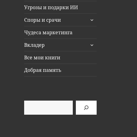
Угрозы и подарки ИИ
раскрыть
Споры и срачи
дочернее
меню
Чудеса маркетинга
раскрыть
Вкладер
дочернее
меню
Все мои книги
Добрая память
Поиск