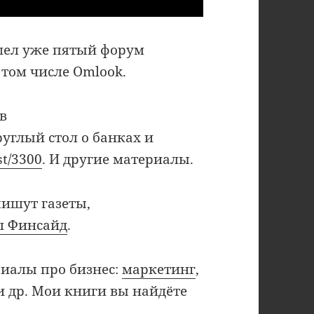
ошел уже пятый форум
 том числе Omlook.
в
руглый стол о банках и
st/3300
. И другие материалы.
пишут газеты,
л Финсайд
.
риалы про бизнес:
маркетинг
,
и др. Мои книги вы найдёте