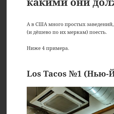
какими они до
А в США много простых заведений,
(и дёшево по их меркам) поесть.
Ниже 4 примера.
Los Tacos №1 (Нью-