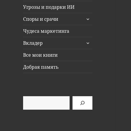
Угрозы и подарки ИИ
раскрыть
Споры и срачи
дочернее
меню
Чудеса маркетинга
раскрыть
Вкладер
дочернее
меню
Все мои книги
Добрая память
Поиск