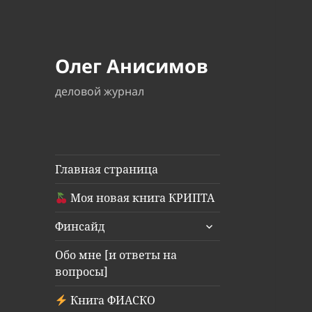
Олег Анисимов
деловой журнал
Главная страница
Моя новая книга КРИПТА
раскрыть
Финсайд
дочернее
меню
Обо мне [и ответы на
вопросы]
Книга ФИАСКО