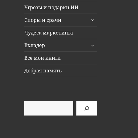
Угрозы и подарки ИИ
раскрыть
Споры и срачи
дочернее
меню
Чудеса маркетинга
раскрыть
Вкладер
дочернее
меню
Все мои книги
Добрая память
Поиск