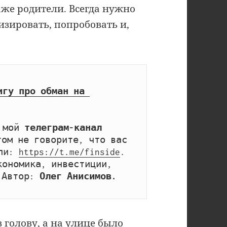
аже родители. Всегда нужно
зировать, попробовать и,
игу про обман на 
 мой 
телеграм-канал 
том не говорите, что вас 
ли: 
https://t.me/finside
. 
ономика, инвестиции, 
 Автор: 
Олег Анисимов.
 голову, а на улице было