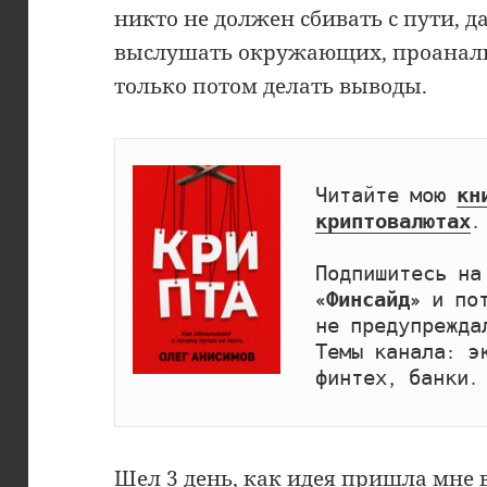
никто не должен сбивать с пути, д
выслушать окружающих, проанали
только потом делать выводы.
Читайте мою 
кн
криптовалютах
.

Подпишитесь на
«Финсайд»
 и по
не предупрежда
Темы канала: эк
финтех, банки.
Шел 3 день, как идея пришла мне в