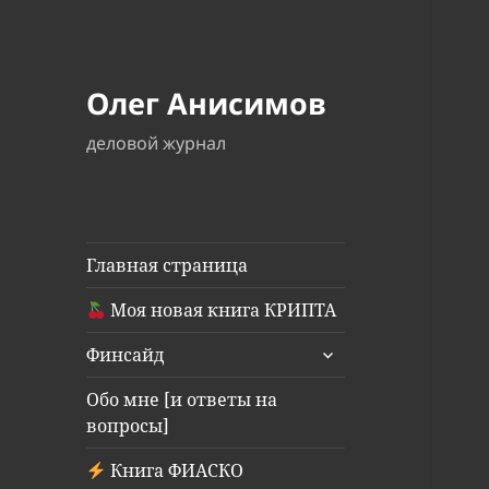
Олег Анисимов
деловой журнал
Главная страница
Моя новая книга КРИПТА
раскрыть
Финсайд
дочернее
меню
Обо мне [и ответы на
вопросы]
Книга ФИАСКО