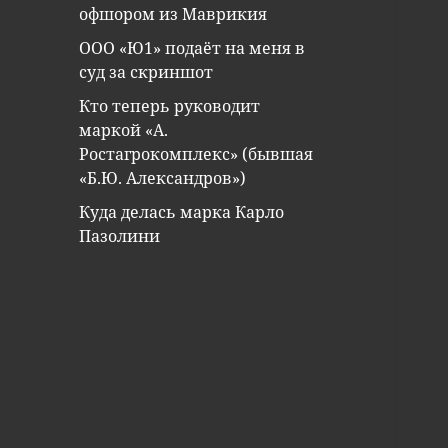
офшором из Маврикия
ООО «Ю1» подаёт на меня в
суд за скриншот
Кто теперь руководит
маркой «А.
Ростагрокомплекс» (бывшая
«Б.Ю. Александров»)
Куда делась марка Карло
Пазолини