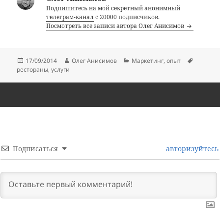
Подпишитесь на мой секретный анонимный
телеграм-канал
с 20000 подписчиков.
Посмотреть все записи автора Олег Анисимов
Опубликовано
Автор
Рубрики
Метки
17/09/2014
Олег Анисимов
Маркетинг
,
опыт
рестораны
,
услуги
Подписаться
авторизуйтесь