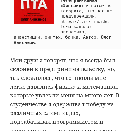
телеграм-канал 
«Финсайд»
 и потом не 
говорите, что вас не 
предупреждали: 
https://t.me/finside
. 
Темы канала: 
экономика, 
инвестиции, финтех, банки. Автор: 
Олег 
Анисимов.
Мои друзья говорят, что я всегда был
склонен к предпринимательству, но,
так сложилось, что со школы мне
легко давались физика и математика,
которые увлекли меня на много лет. В
студенчестве я одерживал победу на
различных олимпиадах,
подрабатывал программистом и
репетитором, на первом курсе взялся