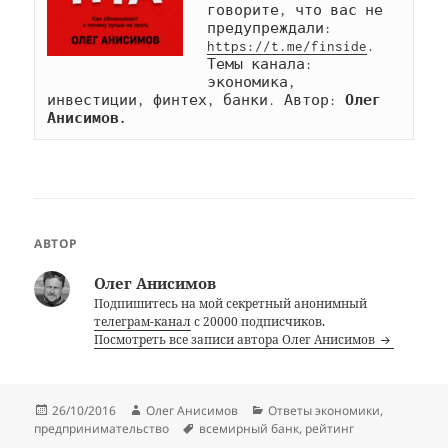
говорите, что вас не 
предупреждали: 
https://t.me/finside
. 
Темы канала: 
экономика, 
инвестиции, финтех, банки. Автор: 
Олег 
Анисимов.
АВТОР
Олег Анисимов
Подпишитесь на мой секретный анонимный
телеграм-канал
с 20000 подписчиков.
Посмотреть все записи автора Олег Анисимов
Опубликовано
Автор
Рубрики
26/10/2016
Олег Анисимов
Ответы экономики
,
Метки
предпринимательство
всемирный банк
,
рейтинг