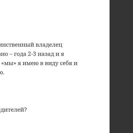
единственный владелец
о – года 2-3 назад и я
 «мы» я имею в виду себя и
ю.
едителей?