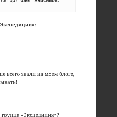
 Автор: 
Олег Анисимов.
«Экспедиции»:
ше всего звали на моем блоге,
зывать!
а группа «Экспедиция»?