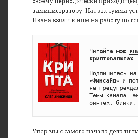
своему периодически приходящем
администратору. Нас эта сумма ус
Ивана взяли к ним на работу по со
Читайте мою 
кн
криптовалютах
.

Подпишитесь на
«Финсайд»
 и по
не предупрежда
Темы канала: эк
финтех, банки.
Упор мы с самого начала делали на