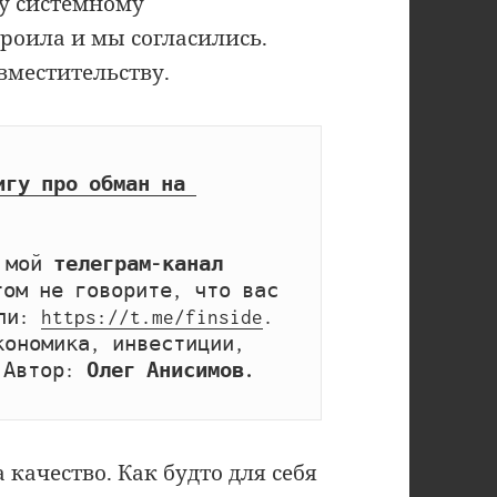
у системному
троила и мы согласились.
вместительству.
игу про обман на 
 мой 
телеграм-канал 
том не говорите, что вас 
ли: 
https://t.me/finside
. 
ономика, инвестиции, 
 Автор: 
Олег Анисимов.
 качество. Как будто для себя