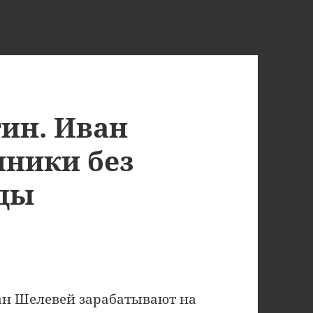
тин. Иван
ники без
оды
ван Шелевей зарабатывают на