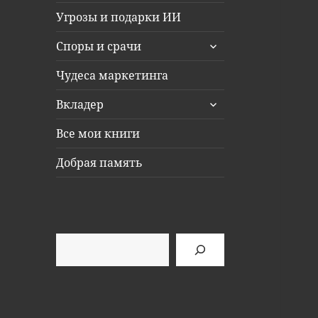
Угрозы и подарки ИИ
раскрыть
Споры и срачи
дочернее
меню
Чудеса маркетинга
раскрыть
Вкладер
дочернее
меню
Все мои книги
Добрая память
Поиск