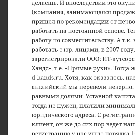
делаешь. И впоследствии это окуп
(компания, занимающаяся продаж
пришел по рекомендации от перво
работать на постоянной основе. Те
работу по совместительству. А т.к
работать с юр. лицами, в 2007 год
зарегистрировали ООО: ИТ-аутсор
Хэндс», т.е. «Прямые руки». Тогда
d-hands.ru. Хотя, как оказалось, на
английский мы перевели неверно. 
равными долями. Уставной капитал
тогда не нужен, платили минимал
юридического адреса. С регистра
клиент, он же до сих пор ведет на
регистрацию у нас ушло порядка 10