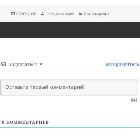
Опубликовано
Автор
Рубрики
07/07/2026
Олег Анисимов
Лох и мамонт
Подписаться
авторизуйтесь
0
КОММЕНТАРИЕВ