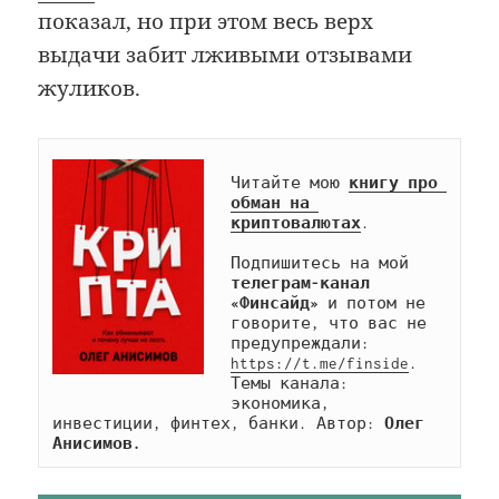
показал, но при этом весь верх
выдачи забит лживыми отзывами
жуликов.
Читайте мою 
книгу про 
обман на 
криптовалютах
.

Подпишитесь на мой 
телеграм-канал 
«Финсайд»
 и потом не 
говорите, что вас не 
предупреждали: 
https://t.me/finside
. 
Темы канала: 
экономика, 
инвестиции, финтех, банки. Автор: 
Олег 
Анисимов.