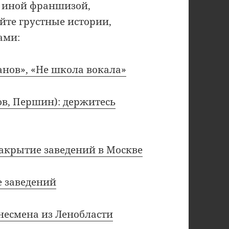
ли иной франшизой,
йте грустные истории,
ами:
анов», «Не школа вокала»
в, Першин): держитесь
закрытие заведений в Москве
 заведений
несмена из Ленобласти