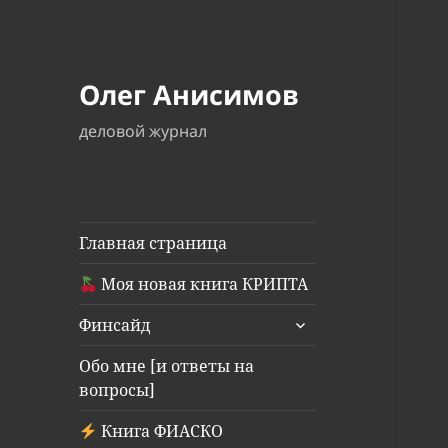
Олег Анисимов
деловой журнал
Главная страница
Моя новая книга КРИПТА
раскрыть
Финсайд
дочернее
меню
Обо мне [и ответы на
вопросы]
Книга ФИАСКО