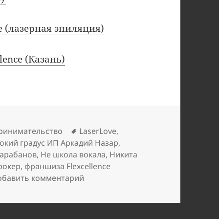
e (лазерная эпиляция)
lence (Казань)
ки
Метки
ринимательство
LaserLove
,
окий градус ИП Аркадий Назар
,
барабанов
,
Не школа вокала
,
Никита
рокер
,
франшиза Flexcellence
к записи Франшизы: грустные ист
обавить комментарий