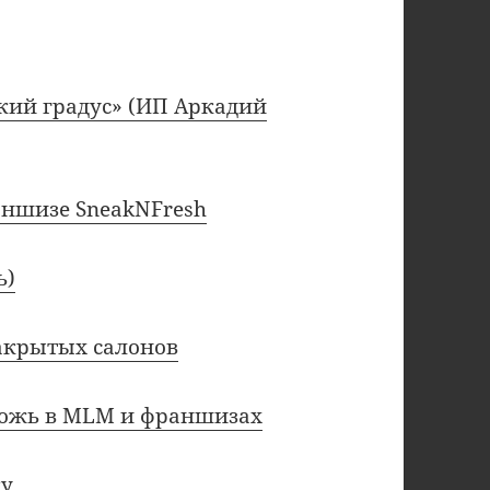
кий градус» (ИП Аркадий
аншизе SneakNFresh
ь)
закрытых салонов
 ложь в MLM и франшизах
ку