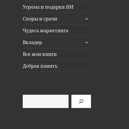
Угрозы и подарки ИИ
раскрыть
Споры и срачи
дочернее
меню
Чудеса маркетинга
раскрыть
Вкладер
дочернее
меню
Все мои книги
Добрая память
Поиск