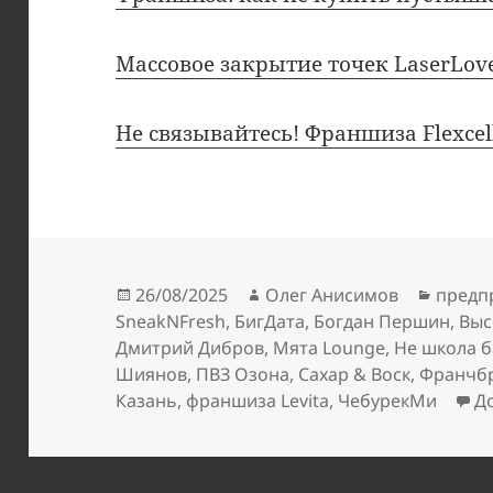
Массовое закрытие точек LaserLov
Не связывайтесь! Франшиза Flexcel
Опубликовано
Автор
Рубри
26/08/2025
Олег Анисимов
предп
SneakNFresh
,
БигДата
,
Богдан Першин
,
Выс
Дмитрий Дибров
,
Мята Lounge
,
Не школа 
Шиянов
,
ПВЗ Озона
,
Сахар & Воск
,
Франчб
Казань
,
франшиза Levita
,
ЧебурекМи
Д