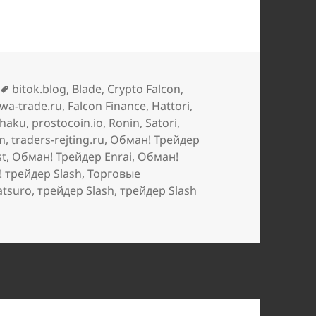
Метки
bitok.blog
,
Blade
,
Crypto Falcon
,
wa-trade.ru
,
Falcon Finance
,
Hattori
,
haku
,
prostocoin.io
,
Ronin
,
Satori
,
om
,
traders-rejting.ru
,
Обман! Трейдер
st
,
Обман! Трейдер Enrai
,
Обман!
 трейдер Slash
,
Торговые
atsuro
,
трейдер Slash
,
трейдер Slash
и Опасные мошенники действуют как трейдеры Slash, Sai,