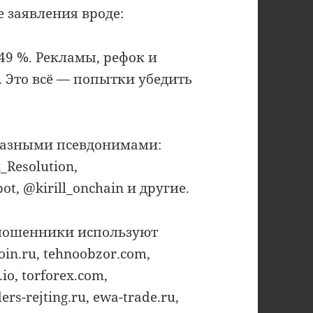
 заявления вроде:
49 %. Рекламы, рефок и
. Это всё — попытки убедить
разными псевдонимами:
_Resolution,
t, @kirill_onchain и другие.
 мошенники используют
oin.ru, tehnoobzor.com,
.io, torforex.com,
ders-rejting.ru, ewa-trade.ru,