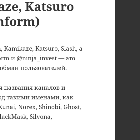
aze, Katsuro
nform)
 Kamikaze, Katsuro, Slash, а
rm и @ninja_invest — это
 обман пользователей.
 названия каналов и
од такими именами, как
Kunai, Norex, Shinobi, Ghost,
BlackMask, Silvona,