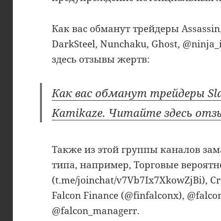
Как вас обманут трейдеры Assassin, 
DarkSteel, Nunchaku, Ghost, @ninja_
здесь отзывы жертв:
Как вас обманут трейдеры Slas
Kamikaze. Читайте здесь от
Также из этой группы каналов за
типа, например, Торговые вероятн
(t.me/joinchat/v7Vb7Ix7XkowZjBi), Cr
Falcon Finance (@finfalconx), @falco
@falcon_managerr.