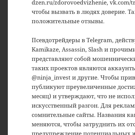
dzen.ru/zdorovoedvizhenie, vk.com/
чтобы вызвать в людях доверие. 
положительные отзывы.
Псевдотрейдеры в Telegram, дейс
Kamikaze, Assassin, Slash и прочи
представляют собой мошенническ
таких проектов являются аккаунты
@ninja_invest и другие. Чтобы при
публикуют преувеличенные достиж
месяц) и утверждают, что не испо
искусственный разгон. Для рекл
сомнительные сайты. Названия ка
меняются, чтобы затруднить их о
предупреждение потенциальных ж