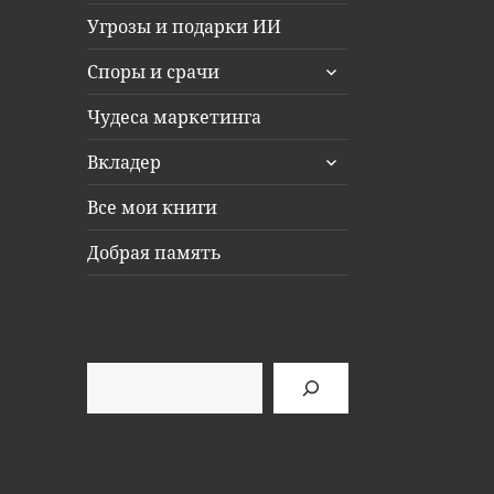
Угрозы и подарки ИИ
раскрыть
Споры и срачи
дочернее
меню
Чудеса маркетинга
раскрыть
Вкладер
дочернее
меню
Все мои книги
Добрая память
Поиск