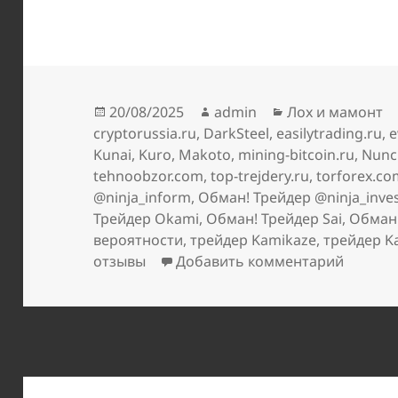
Опубликовано
Автор
Рубрики
20/08/2025
admin
Лох и мамонт
cryptorussia.ru
,
DarkSteel
,
easilytrading.ru
,
e
Kunai
,
Kuro
,
Makoto
,
mining-bitcoin.ru
,
Nunc
tehnoobzor.com
,
top-trejdery.ru
,
torforex.c
@ninja_inform
,
Обман! Трейдер @ninja_inve
Трейдер Okami
,
Обман! Трейдер Sai
,
Обман!
вероятности
,
трейдер Kamikaze
,
трейдер K
к запис
отзывы
Добавить комментарий