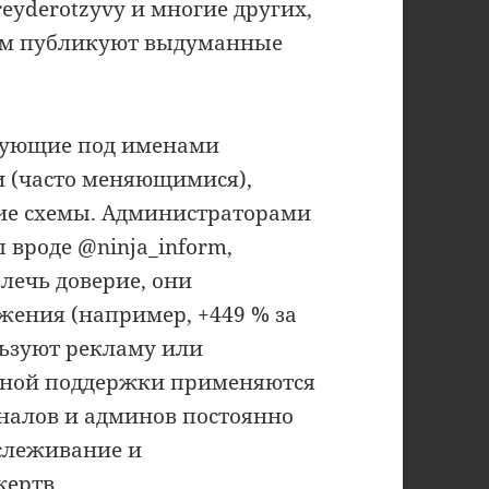
treyderotzyvy и многие других,
Там публикуют выдуманные
твующие под именами
ми (часто меняющимися),
ие схемы. Администраторами
 вроде @ninja_inform,
влечь доверие, они
ения (например, +449 % за
льзуют рекламу или
амной поддержки применяются
налов и админов постоянно
тслеживание и
ертв.