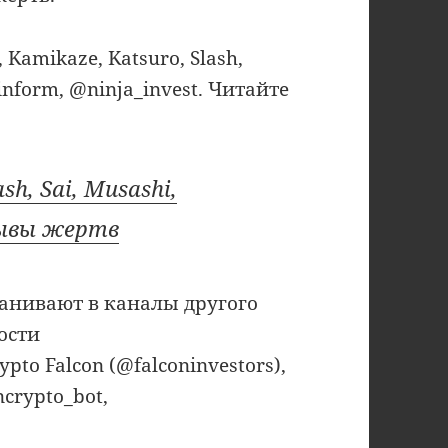
Kamikaze, Katsuro, Slash,
inform, @ninja_invest. Читайте
h, Sai, Musashi,
зывы жертв
манивают в каналы другого
ости
ypto Falcon (@falconinvestors),
ncrypto_bot,