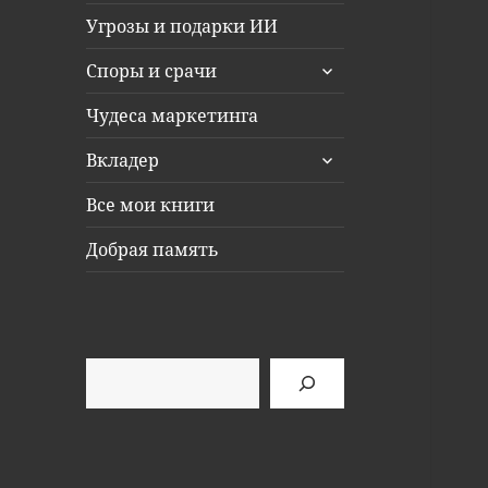
Угрозы и подарки ИИ
раскрыть
Споры и срачи
дочернее
меню
Чудеса маркетинга
раскрыть
Вкладер
дочернее
меню
Все мои книги
Добрая память
Поиск