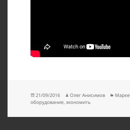
Опубликовано
Автор
Рубри
21/09/2016
Олег Анисимов
Марке
оборудование
,
экономить