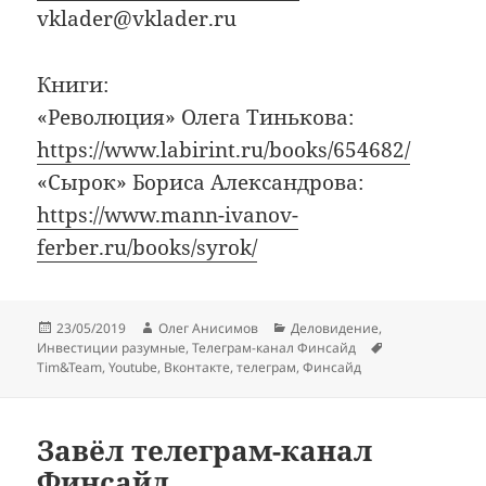
vklader@vklader.ru
Книги:
«Революция» Олега Тинькова:
https://www.labirint.ru/books/654682/
«Сырок» Бориса Александрова:
https://www.mann-ivanov-
ferber.ru/books/syrok/
Опубликовано
Автор
Рубрики
23/05/2019
Олег Анисимов
Деловидение
,
Метки
Инвестиции разумные
,
Телеграм-канал Финсайд
Tim&Team
,
Youtube
,
Вконтакте
,
телеграм
,
Финсайд
Завёл телеграм-канал
Финсайд