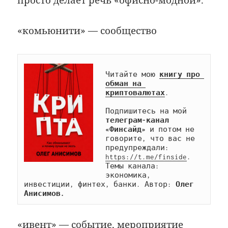
«комьюнити» — сообщество
Читайте мою 
книгу про 
обман на 
криптовалютах
.

Подпишитесь на мой 
телеграм-канал 
«Финсайд»
 и потом не 
говорите, что вас не 
предупреждали: 
https://t.me/finside
. 
Темы канала: 
экономика, 
инвестиции, финтех, банки. Автор: 
Олег 
Анисимов.
«ивент» — событие, мероприятие