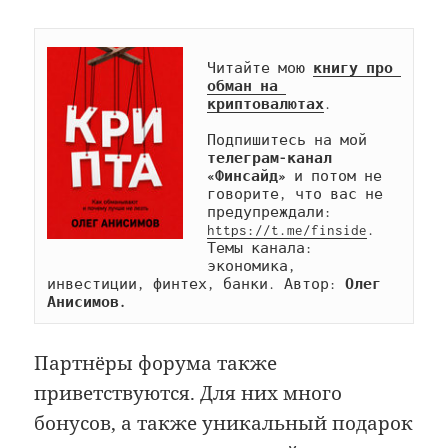
Читайте мою 
книгу про 
обман на 
криптовалютах
.

Подпишитесь на мой 
телеграм-канал 
«Финсайд»
 и потом не 
говорите, что вас не 
предупреждали: 
https://t.me/finside
. 
Темы канала: 
экономика, 
инвестиции, финтех, банки. Автор: 
Олег 
Анисимов.
Партнёры форума также
приветствуются. Для них много
бонусов, а также уникальный подарок