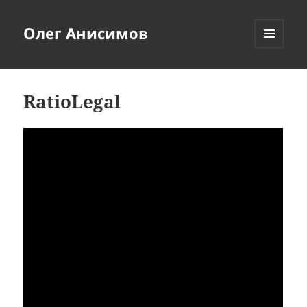
Олег Анисимов
МЕНЮ
И
ВИДЖЕТЫ
RatioLegal