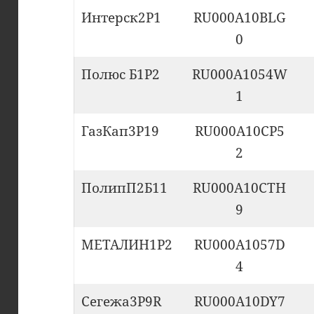
Интерск2P1
RU000A10BLG
0
Полюс Б1P2
RU000A1054W
1
ГазКап3P19
RU000A10CP5
2
ПолипП2Б11
RU000A10CTH
9
МЕТАЛИН1P2
RU000A1057D
4
Сегежа3P9R
RU000A10DY7