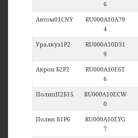
6
Автом01CNY
RU000A10A79
4
Уралкуз1Р2
RU000A10D31
9
Акрон Б2P2
RU000A10E6T
6
ПолипП2Б15
RU000A10ECW
0
Полюс Б1P6
RU000A10EYG
7