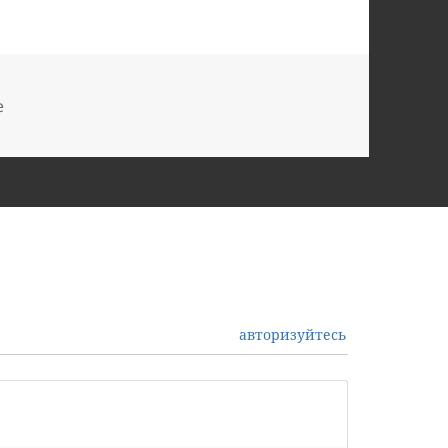
ки
е
авторизуйтесь