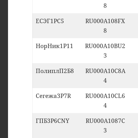
8
ЕСЭГ1PC5
RU000A108FX
8
НорНик1P11
RU000A10BU2
3
ПолиплП2Б8
RU000A10C8A
4
Сегежа3P7R
RU000A10CL6
4
ГПБ3P6CNY
RU000A1087C
3