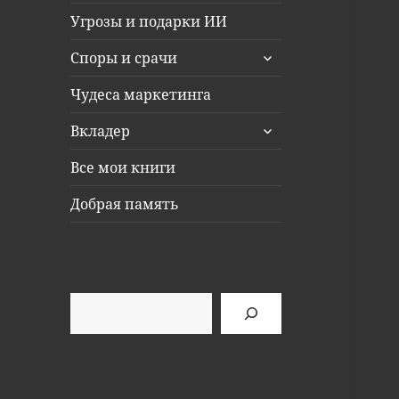
Угрозы и подарки ИИ
раскрыть
Споры и срачи
дочернее
меню
Чудеса маркетинга
раскрыть
Вкладер
дочернее
меню
Все мои книги
Добрая память
Поиск