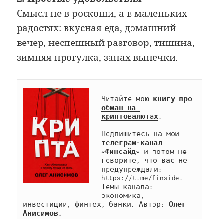
Смысл не в роскоши, а в маленьких
радостях: вкусная еда, домашний
вечер, неспешный разговор, тишина,
зимняя прогулка, запах выпечки.
Читайте мою 
книгу про 
обман на 
криптовалютах
.

Подпишитесь на мой 
телеграм-канал 
«Финсайд»
 и потом не 
говорите, что вас не 
предупреждали: 
https://t.me/finside
. 
Темы канала: 
экономика, 
инвестиции, финтех, банки. Автор: 
Олег 
Анисимов.