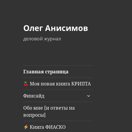
Олег Анисимов
деловой журнал
Главная страница
Моя новая книга КРИПТА
раскрыть
Финсайд
дочернее
меню
Обо мне [и ответы на
вопросы]
Книга ФИАСКО