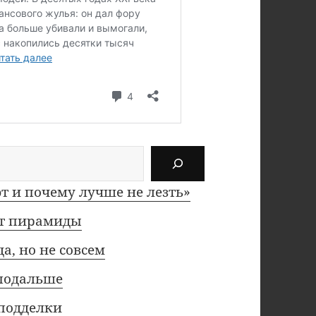
 и почему лучше не лезть»
ут пирамиды
а, но не совсем
 подальше
 подделки