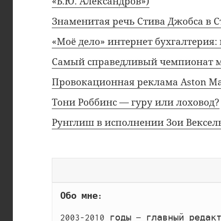
«Б.Ю. Александров»)
Знаменитая речь Стива Джобса в Ст
«Моё дело» интернет бухгалтерия:
Самый справедливый чемпионат м
Провокационная реклама Aston Ma
Тони Роббинс — гуру или лоховод?
Рунглиш в исполнении Зои Вексель
Поиск
Обо мне: 
2003-2010 годы — главный редак