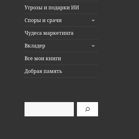
Угрозы и подарки ИИ
раскрыть
Споры и срачи
дочернее
меню
Чудеса маркетинга
раскрыть
Вкладер
дочернее
меню
Все мои книги
Добрая память
Поиск