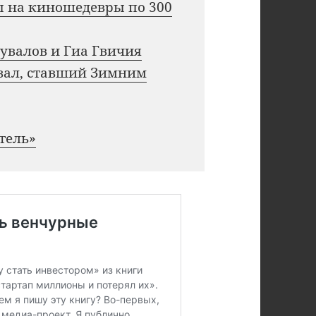
ы на киношедевры по 300
увалов и Гиа Гвичия
зал, ставший Зимним
тель»