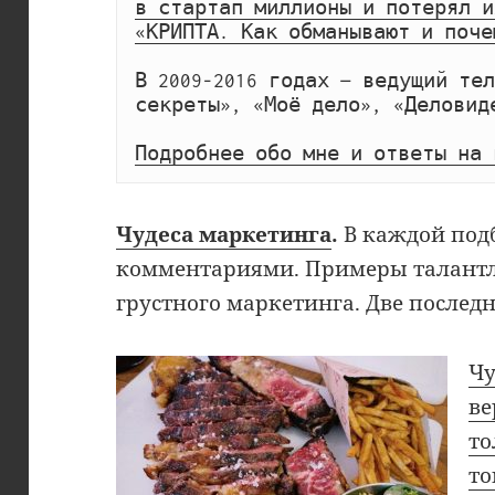
в стартап миллионы и потерял и
«КРИПТА. Как обманывают и поче
В 2009-2016 годах — ведущий те
секреты», «Моё дело», «Деловид
Подробнее обо мне и ответы на 
Чудеса маркетинга
.
В каждой под
комментариями. Примеры талантли
грустного маркетинга. Две послед
Чу
ве
то
то