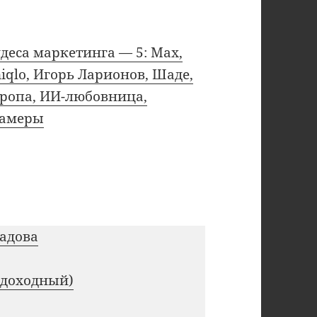
деса маркетинга — 5: Max,
iqlo, Игорь Ларионов, Шаде,
ропа, ИИ-любовница,
памеры
радова
 доходный)