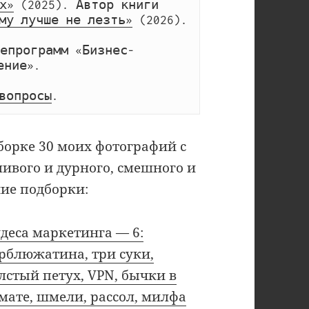
х»
 (2025). Автор книги 
му лучше не лезть»
 (2026).
лепрограмм «Бизнес-
ение».
вопросы
. 
борке 30 моих фотографий с
вого и дурного, смешного и
ние подборки:
деса маркетинга — 6:
рблюжатина, три суки,
лстый петух, VPN, бычки в
мате, шмели, рассол, милфа