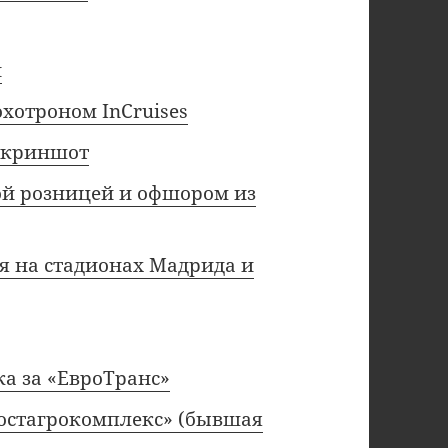
й
охотроном InCruises
 скриншот
ой розницей и офшором из
я на стадионах Мадрида и
а за «ЕвроТранс»
Ростагрокомплекс» (бывшая