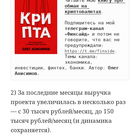
Читайте мою 
книгу про 
обман на 
криптовалютах
.

Подпишитесь на мой 
телеграм-канал 
«Финсайд»
 и потом не 
говорите, что вас не 
предупреждали: 
https://t.me/finside
. 
Темы канала: 
экономика, 
инвестиции, финтех, банки. Автор: 
Олег 
Анисимов.
2) За последние месяцы выручка
проекта увеличилась в несколько раз
— с 30 тысяч рублей/месяц, до 150
тысяч рублей/месяц (и динамика
сохраняется).