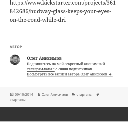
https://www.kickstarter.com/projects/361
842686/hudway-glass-keeps-your-eyes-
on-the-road-while-dri
АВТОР
Олег Анисимов
Подпишитесь на мой секретный анонимный
телеграм-канал
с 20000 подписчиков.
Посмотреть все записи автора Олег Анисимов
Опубликовано
Автор
Рубрики
Метки
09/10/2014
Олег Анисимов
стартапы
стартапы