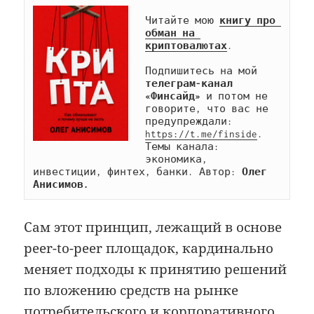
Читайте мою 
книгу про 
обман на 
криптовалютах
.

Подпишитесь на мой 
телеграм-канал 
«Финсайд»
 и потом не 
говорите, что вас не 
предупреждали: 
https://t.me/finside
. 
Темы канала: 
экономика, 
инвестиции, финтех, банки. Автор: 
Олег 
Анисимов.
Сам этот принцип, лежащий в основе
peer-to-peer площадок, кардинально
меняет подходы к принятию решений
по вложению средств на рынке
потребительского и корпоративного