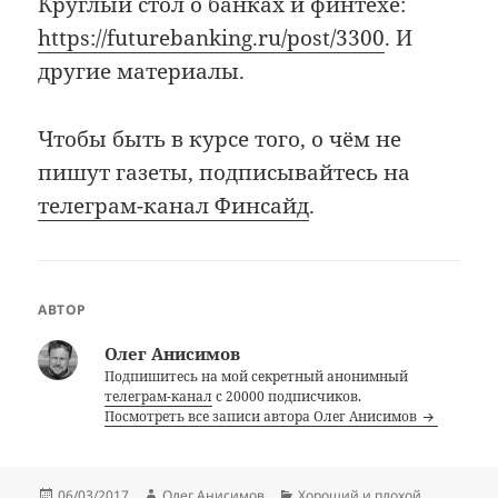
Круглый стол о банках и финтехе:
https://futurebanking.ru/post/3300
. И
другие материалы.
Чтобы быть в курсе того, о чём не
пишут газеты, подписывайтесь на
телеграм-канал Финсайд
.
АВТОР
Олег Анисимов
Подпишитесь на мой секретный анонимный
телеграм-канал
с 20000 подписчиков.
Посмотреть все записи автора Олег Анисимов
Опубликовано
Автор
Рубрики
06/03/2017
Олег Анисимов
Хороший и плохой