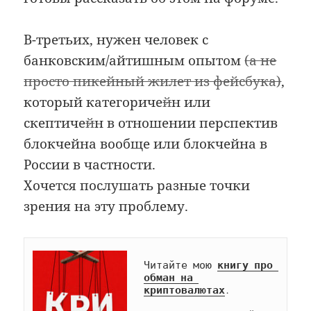
В-третьих, нужен человек с
банковским/айтишным опытом
(а не
просто пикейный жилет из фейсбука)
,
который категориче
й
н или
скептиче
й
н в отношении перспектив
блокчейна вообще или блокчейна в
России в частности.
Хочется послушать разные точки
зрения на эту проблему.
Читайте мою 
книгу про 
обман на 
криптовалютах
.
