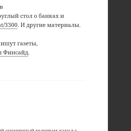
в
руглый стол о банках и
st/3300
. И другие материалы.
пишут газеты,
л Финсайд
.
ный анонимный
телеграм-канал
с