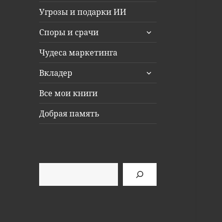
Угрозы и подарки ИИ
раскрыть
Споры и срачи
дочернее
меню
Чудеса маркетинга
раскрыть
Вкладер
дочернее
меню
Все мои книги
Добрая память
Поиск