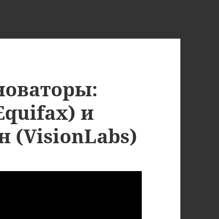
новаторы:
quifax) и
 (VisionLabs)