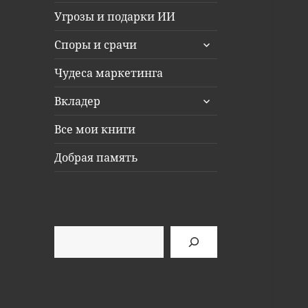
Угрозы и подарки ИИ
раскрыть
Споры и срачи
дочернее
меню
Чудеса маркетинга
раскрыть
Вкладер
дочернее
меню
Все мои книги
Добрая память
Поиск