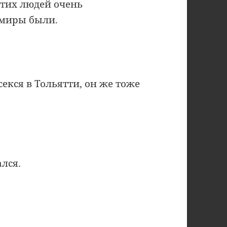
этих людей очень
умиры были.
секся в Тольятти, он же тоже
лся.