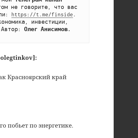
том не говорите, что вас 
ли: 
https://t.me/finside
. 
ономика, инвестиции, 
 Автор: 
Олег Анисимов.
olegtinkov]:
как Красноярский край
го побьет по энергетике.