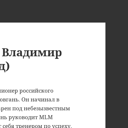
: Владимир
д)
 пионер российского
вгань. Он начинал в
арен под небезызвестным
гань руководит MLM
 себя тренером по успеху.