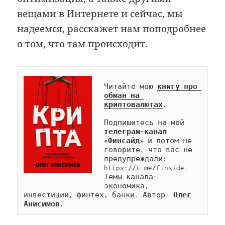
вещами в Интернете и сейчас, мы
надеемся, расскажет нам поподробнее
о том, что там происходит.
Читайте мою 
книгу про 
обман на 
криптовалютах
.

Подпишитесь на мой 
телеграм-канал 
«Финсайд»
 и потом не 
говорите, что вас не 
предупреждали: 
https://t.me/finside
. 
Темы канала: 
экономика, 
инвестиции, финтех, банки. Автор: 
Олег 
Анисимов.