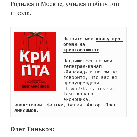
Родился в Москве, учился в обычной
школе.
Читайте мою 
книгу про 
обман на 
криптовалютах
.

Подпишитесь на мой 
телеграм-канал 
«Финсайд»
 и потом не 
говорите, что вас не 
предупреждали: 
https://t.me/finside
. 
Темы канала: 
экономика, 
инвестиции, финтех, банки. Автор: 
Олег 
Анисимов.
Олег Тиньков: