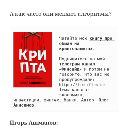
А как часто они меняют алгоритмы?
Читайте мою 
книгу про 
обман на 
криптовалютах
.

Подпишитесь на мой 
телеграм-канал 
«Финсайд»
 и потом не 
говорите, что вас не 
предупреждали: 
https://t.me/finside
. 
Темы канала: 
экономика, 
инвестиции, финтех, банки. Автор: 
Олег 
Анисимов.
Игорь Ашманов: