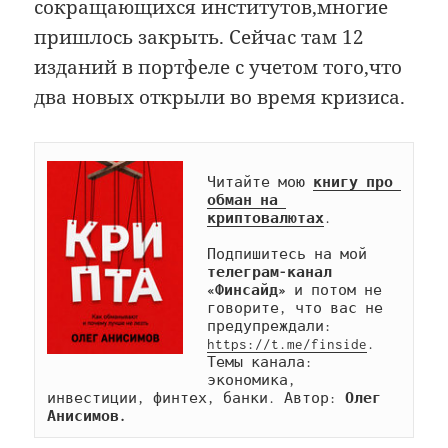
сокращающихся институтов,многие
пришлось закрыть. Сейчас там 12
изданий в портфеле с учетом того,что
два новых открыли во время кризиса.
Читайте мою 
книгу про 
обман на 
криптовалютах
.

Подпишитесь на мой 
телеграм-канал 
«Финсайд»
 и потом не 
говорите, что вас не 
предупреждали: 
https://t.me/finside
. 
Темы канала: 
экономика, 
инвестиции, финтех, банки. Автор: 
Олег 
Анисимов.