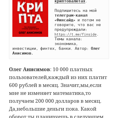
криптовалютах
.

Подпишитесь на мой 
телеграм-канал 
«Финсайд»
 и потом не 
говорите, что вас не 
предупреждали: 
https://t.me/finside
. 
Темы канала: 
экономика, 
инвестиции, финтех, банки. Автор: 
Олег 
Анисимов.
Олег Анисимов
: 10 000 платных
пользователей,каждый из них платит
600 рублей в месяц. Значит,мы,если
мне не изменяет математика,то
получаем 200 000 долларов в месяц.
Да,небольшие деньги пока. Какой
оборот ты планируешь в следующем