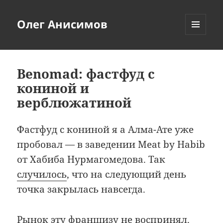
Олег Анисимов
МЕНЮ
И
ВИДЖЕТЫ
Benomad: фастфуд c
кониной и
верблюжатиной
Фастфуд с кониной я а Алма-Ате уже
пробовал — в заведении Meat by Habib
от Хабиба Нурмагомедова. Так
случилось
, что на следующий день
точка закрылась навсегда.
Рынок эту франшизу не воспринял.