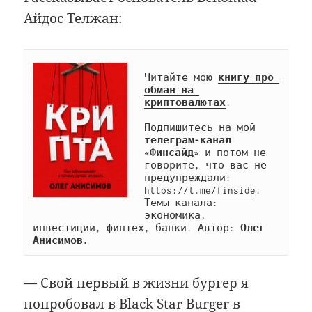
Айдос Телжан:
Читайте мою 
книгу про 
обман на 
криптовалютах
.

Подпишитесь на мой 
телеграм-канал 
«Финсайд»
 и потом не 
говорите, что вас не 
предупреждали: 
https://t.me/finside
. 
Темы канала: 
экономика, 
инвестиции, финтех, банки. Автор: 
Олег 
Анисимов.
— Свой первый в жизни бургер я
попробовал в Black Star Burger в