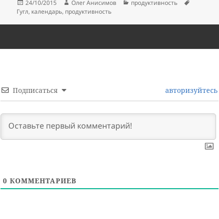
Опубликовано
Автор
Рубрики
Метки
24/10/2015
Олег Анисимов
продуктивность
Гугл
,
календарь
,
продуктивность
Подписаться
авторизуйтесь
0
КОММЕНТАРИЕВ