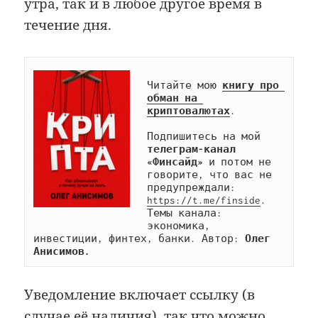
утра, так и в любое другое время в
течение дня.
Читайте мою 
книгу про 
обман на 
криптовалютах
.

Подпишитесь на мой 
телеграм-канал 
«Финсайд»
 и потом не 
говорите, что вас не 
предупреждали: 
https://t.me/finside
. 
Темы канала: 
экономика, 
инвестиции, финтех, банки. Автор: 
Олег 
Анисимов.
Уведомление включает ссылку (в
случае её наличия), так что можно