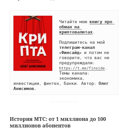
Читайте мою 
книгу про 
обман на 
криптовалютах
.

Подпишитесь на мой 
телеграм-канал 
«Финсайд»
 и потом не 
говорите, что вас не 
предупреждали: 
https://t.me/finside
. 
Темы канала: 
экономика, 
инвестиции, финтех, банки. Автор: 
Олег 
Анисимов.
История МТС: от 1 миллиона до 100
миллионов абонентов